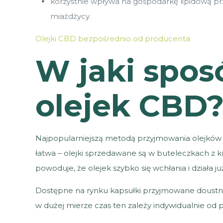
korzystnie wpływa na gospodarkę lipidową pr
miażdżycy.
Olejki CBD bezpośrednio od producenta
W jaki spo
olejek CBD
Najpopularniejszą metodą przyjmowania olejków 
łatwa – olejki sprzedawane są w buteleczkach z 
powoduje, że olejek szybko się wchłania i działa j
Dostępne na rynku kapsułki przyjmowane doustnie
w dużej mierze czas ten zależy indywidualnie od 