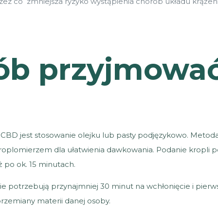
zez co zmniejsza ryzyko wystąpienia chorób układu krążeni
sób przyjmowa
?
CBD jest stosowanie olejku lub pasty podjęzykowo. Metod
kroplomierzem dla ułatwienia dawkowania. Podanie kropli
uż po ok. 15 minutach.
 potrzebują przynajmniej 30 minut na wchłonięcie i pierws
przemiany materii danej osoby.