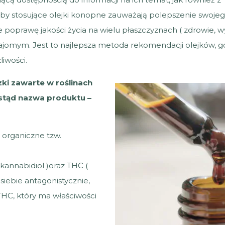
y stosujące olejki konopne zauważają polepszenie swojeg
e poprawę jakości życia na wielu płaszczyznach ( zdrowie, w
znajomym. Jest to najlepsza metoda rekomendacji olejków, g
liwości.
ki zawarte w roślinach
 stąd nazwa produktu –
 organiczne tzw.
kannabidiol )oraz THC (
 siebie antagonistycznie,
 THC, który ma właściwości