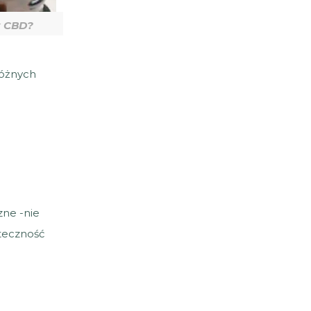
k CBD?
różnych
zne -nie
uteczność