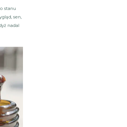
o stanu
ygląd, sen,
dyż nadal