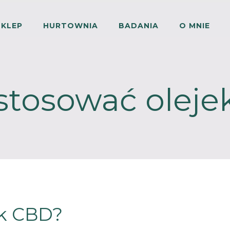
SKLEP
HURTOWNIA
BADANIA
O MNIE
stosować olej
ek CBD?