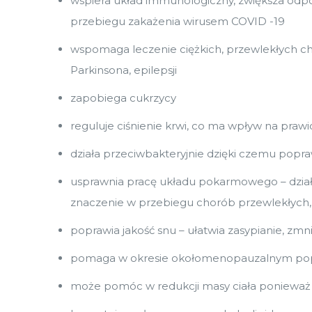
wspiera układ immunologiczny, zwiększa odpo
przebiegu zakażenia wirusem COVID -19
wspomaga leczenie ciężkich, przewlekłych ch
Parkinsona, epilepsji
zapobiega cukrzycy
reguluje ciśnienie krwi, co ma wpływ na praw
działa przeciwbakteryjnie dzięki czemu popraw
usprawnia pracę układu pokarmowego – działa
znaczenie w przebiegu chorób przewlekłych,
poprawia jakość snu – ułatwia zasypianie, zm
pomaga w okresie okołomenopauzalnym po
może pomóc w redukcji masy ciała poniewa