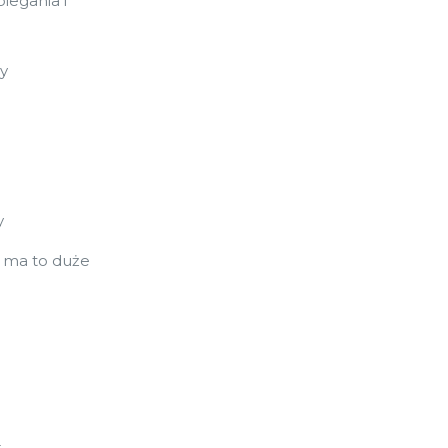
iegania i
by
y
( ma to duże