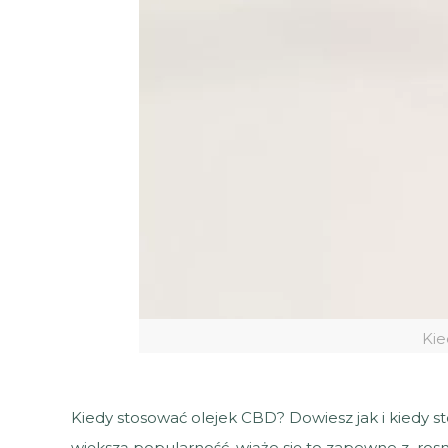
Kie
Kiedy stosować olejek CBD? Dowiesz jak i kiedy s
większą popularność, wiąże się to zapewne z rosn