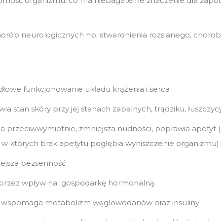
rność organizmu, co ma niebagatelne znaczenie dla zapob
orób neurologicznych np. stwardnienia rozsianego, choro
idłowe funkcjonowanie układu krążenia i serca
ia stan skóry przy jej stanach zapalnych, trądziku, łuszczyc
 przeciwwymiotnie, zmniejsza nudności, poprawia apetyt 
 w których brak apetytu pogłębia wyniszczenie organizmu)
niejsza bezsenność
przez wpływ na gospodarkę hormonalną
ż wspomaga metabolizm węglowodanów oraz insuliny