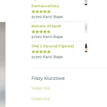
Damasceńska
przez Karol Bajas
Oceniono
5
na 5
Balsam Atopek
przez Karol Bajas
Oceniono
5
na 5
Olej z Opuncji Figowej
przez Karol Bajas
Oceniono
5
na 5
Frazy kluczowe
Sklep cbd
Olejki cbd