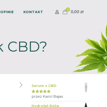
0
0,00 zł
OPINIE
KONTAKT
ek CBD?
Serum z CBD
przez Karol Bajas
Oceniono
5
na 5
Hydrolat Róża