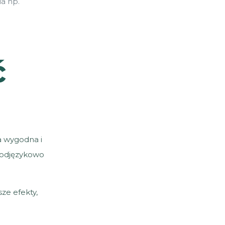
a np.
ć
a wygodna i
 podjęzykowo
ze efekty,