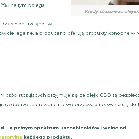
0,2% i na tym polega
Kiedy stosować oleje
 działać odurzająco i w
łkowicie legalne, a producenci oferują produkty konopne w 
 osób stosujących przyjmuje się, że olejki CBD są bezpiec
i, są dobrze tolerowane i łatwo przyswajalne, wykazują sk
ści – o pełnym spektrum kannabinoidów i wolne od
ratoryjne
każdego produktu.