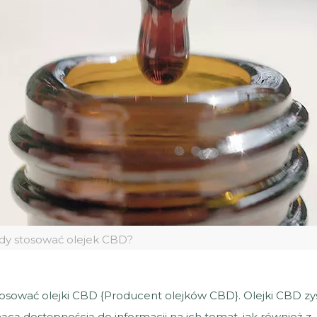
dy stosować olejek CBD?
tosować olejki CBD {Producent olejków CBD}. Olejki CBD zy
ącą dostępnością do informacji na ich temat, jak również z