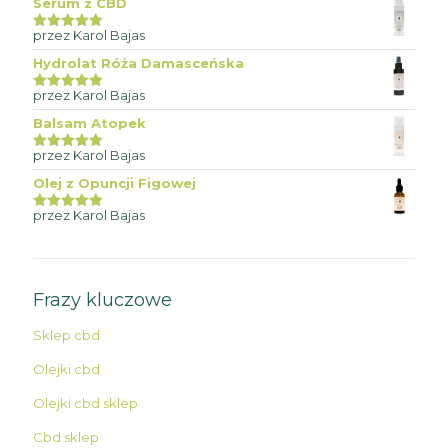
Serum z CBD
przez Karol Bajas
Oceniono
5
na 5
Hydrolat Róża Damasceńska
przez Karol Bajas
Oceniono
5
na 5
Balsam Atopek
przez Karol Bajas
Oceniono
5
na 5
Olej z Opuncji Figowej
przez Karol Bajas
Oceniono
5
na 5
Frazy kluczowe
Sklep cbd
Olejki cbd
Olejki cbd sklep
Cbd sklep