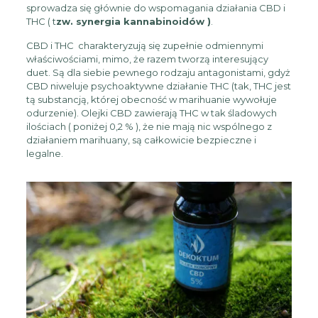
sprowadza się głównie do wspomagania działania CBD i
THC ( t
zw. synergia kannabinoidów )
.
CBD i THC charakteryzują się zupełnie odmiennymi
właściwościami, mimo, że razem tworzą interesujący
duet. Są dla siebie pewnego rodzaju antagonistami, gdyż
CBD niweluje psychoaktywne działanie THC (tak, THC jest
tą substancją, której obecność w marihuanie wywołuje
odurzenie). Olejki CBD zawierają THC w tak śladowych
ilościach ( poniżej 0,2 % ), że nie mają nic wspólnego z
działaniem marihuany, są całkowicie bezpieczne i
legalne.