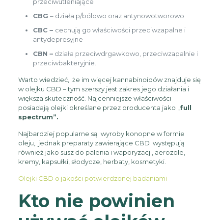
przeciwutleniające
CBG
– działa p/bólowo oraz antynowotworowo
CBC –
cechują go właściwości przeciwzapalne i
antydepresyjne
CBN –
działa przeciwdrgawkowo, przeciwzapalnie i
przeciwbakteryjnie.
Warto wiedzieć, że im więcej kannabinoidów znajduje się
w olejku CBD – tym szerszy jest zakres jego działania i
większa skuteczność. Najcenniejsze właściwości
posiadają olejki określane przez producenta jako „
full
spectrum”.
Najbardziej popularne są wyroby konopne w formie
oleju, jednak preparaty zawierające CBD występują
również jako susz do palenia i waporyzacji, aerozole,
kremy, kapsułki, słodycze, herbaty, kosmetyki.
Olejki CBD o jakości potwierdzonej badaniami
Kto nie powinien