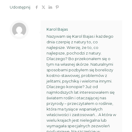
Udostępnij
Karol Bajas
Nazywam się Karol Bajas i każdego
dnia czerpię z natury to, co
najlepsze. Wierzę, że to, co
najlepsze, pochodzi z natury.
Dlaczego? Bo przekonałem się o
tym na własnej skórze. Naturalnymi
sposobami pozbyłem się boreliozy
kostno-stawowej, problemów z
jelitami, psychiką i wieloma innymi.
Dlaczego konopie? Już od
najmłodszych lat interesowałem się
światem roślin i otaczającej nas
przyrody – przeczytałem o roślinie,
która ma tysiące wspaniałych
właściwości i zastosowań… A która w
wielu krajach jest nielegalna lub
wymagała specjalnych zezwoleń
pod uprawę. Na szczęście w