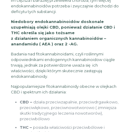
Im cięższa i bardziej przewlekła choroba, tym więcej
endokannabinoidów potrzeba i zwyczajnie dochodzi do
deficytu tych substancji.
Niedobory endokannabinoidów doskonale
uzupełniają olejki CBD, ponieważ działanie CBD i
THC określa się jako tożsame
z działaniem organicznych kannabinoidów –
anandamidu ( AEA ) oraz 2 -AG.
Badania nad fitokannabinoidami, czyli roślinnymi
odpowiednikami endogennych kannabinoidow ciągle
trwają, jednak za potwierdzone uważa się ich
właściwości, dzięki którym skutecznie zastępują
endokannabinoidy.
Najpopularniejsze fitokannabinoidy obecne w olejkach
CBD i spektrum ich działania:
CBD –
działa przeciwzapalnie, przeciwdrgawkowo,
przeciwlękowo, przeciwnowotworowo ( zmniejsza
skutki tradycyjnego leczenia nowotworów),
przeciwbólowo
THC –
posiada właściwości przeciwbólowe i