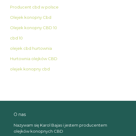
Producent cbd w polsce
Olejek konopny Cbd
Olejek konopny CBD 10
cbd 10
olejek cbd hurtownia
Hurtownia olejków CBD
olejek konopny cbd
O nas
Nazywam się Karol Bajas i jestem producentem
olejków konopnych CBD