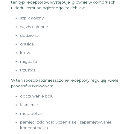
ten typ receptorów występuje głównie w komórkach
układu immunologicznego, takich jak:
szpik kostny
węzły chłonne
śledziona
grasica
krew
migdałki
trzustka.
W ten sposób rozmieszczone receptory regulują wiele
procesów życiowych:
odczuwanie bólu
łaknienie
metabolizm
pamięć i zdolność uczenia się ( zapamiętywanie i
koncentrację )