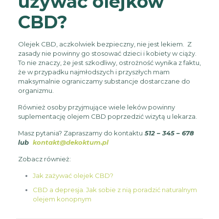
używać olejków
CBD?
Olejek CBD, aczkolwiek bezpieczny, nie jest lekiem. Z
zasady nie powinny go stosować dzieci i kobiety w ciąży.
To nie znaczy, że jest szkodliwy, ostrożność wynika z faktu,
że w przypadku najmłodszych i przyszłych mam
maksymalnie ograniczamy substancje dostarczane do
organizmu.
Również osoby przyjmujące wiele leków powinny
suplementację olejem CBD poprzedzić wizytą u lekarza.
Masz pytania? Zapraszamy do kontaktu
512 – 345 – 678
lub
kontakt@dekoktum.pl
Zobacz również:
Jak zażywać olejek CBD?
CBD a depresja. Jak sobie z nią poradzić naturalnym
olejem konopnym