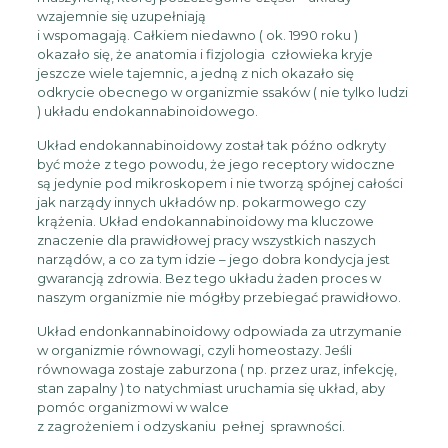
wzajemnie się uzupełniają
i wspomagają. Całkiem niedawno ( ok. 1990 roku )
okazało się, że anatomia i fizjologia człowieka kryje
jeszcze wiele tajemnic, a jedną z nich okazało się
odkrycie obecnego w organizmie ssaków ( nie tylko ludzi
) układu endokannabinoidowego.
Układ endokannabinoidowy został tak późno odkryty
być może z tego powodu, że jego receptory widoczne
są jedynie pod mikroskopem i nie tworzą spójnej całości
jak narządy innych układów np. pokarmowego czy
krążenia. Układ endokannabinoidowy ma kluczowe
znaczenie dla prawidłowej pracy wszystkich naszych
narządów, a co za tym idzie – jego dobra kondycja jest
gwarancją zdrowia. Bez tego układu żaden proces w
naszym organizmie nie mógłby przebiegać prawidłowo.
Układ endonkannabinoidowy odpowiada za utrzymanie
w organizmie równowagi, czyli homeostazy. Jeśli
równowaga zostaje zaburzona ( np. przez uraz, infekcję,
stan zapalny ) to natychmiast uruchamia się układ, aby
pomóc organizmowi w walce
z zagrożeniem i odzyskaniu pełnej sprawności.