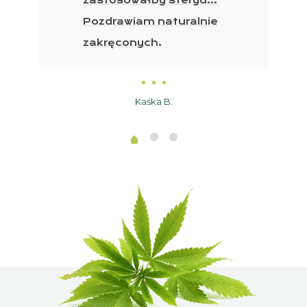
zastosowałby steryd…
Pozdrawiam naturalnie
zakręconych.
Kaśka B.