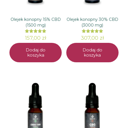
Olejek konopny 15% CBD
Olejek konopny 30% CBD
(1500 mg)
(3000 mg)
157,00
Oceniono
zł
307,00
Oceniono
zł
5.00
5.00
na 5
na 5
Dodaj do
Dodaj do
koszyka
koszyka