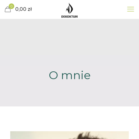
0
0,00 zł
O mnie