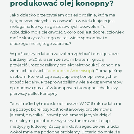
produkować olej konopny?
Jako dziecko przeczytałem gdzieś o roślinie, która ma
tysiące wspaniałych zastosowań, a w wielu krajach jest
nielegalna lub wymaga stosownych pozwoleń. To
wzbudziło moją ciekawość. Skoro coś jest dobre, człowiek
może skorzystać z tego na tak wiele sposobów, to
dlaczego mu się tego zabrania?
W późniejszych latach zacząłem zgłębiać temat jeszcze
bardziej i w 2013, razem ze swoim bratem i grupą
przyjaciół, rozpoczęliśmy projekt reintrodukcji konopi na
ziemiach polskich (
facebook.pl/wlokniscipl
). Pomagaliśmy
osobom, które chcą zacząć uprawę konopi siewnych w
sposób legalny. Przeprowadziliśmy wiele eksperymentów
np. budowa pustaków konopnych i konopnej chatki czy
pierwszy pellet konopny.
Temat roślin był mi bliski od zawsze. W 2016 roku udało mi
się pozbyć boreliozy kostno-stawowej, problemów z
jelitami, psychiką i innymi problemami jedynie dzięki
naturalnym sposobom z wykorzystaniem ziół i terapii
medycyny ludowej. Zacząłem dostrzegać, że wielu ludzi
wokół mnie ma podobne problemy. Dotarło do mnie, że