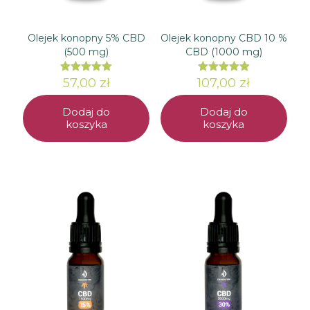
Olejek konopny 5% CBD
Olejek konopny CBD 10 %
(500 mg)
CBD (1000 mg)
57,00
Oceniono
zł
107,00
Oceniono
zł
5.00
5.00
na 5
na 5
Dodaj do
Dodaj do
koszyka
koszyka