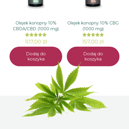
Olejek konopny 10%
Olejek konopny 10% CBG
CBDA/CBD (1000 mg)
(1000 mg)
107,00
Oceniono
zł
157,00
Oceniono
zł
5.00
5.00
na 5
na 5
Dodaj do
Dodaj do
koszyka
koszyka