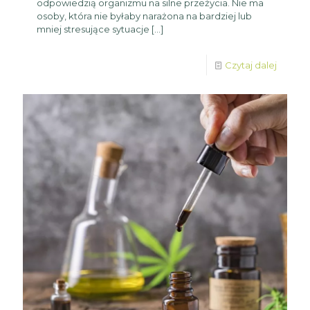
odpowiedzią organizmu na silne przeżycia. Nie ma
osoby, która nie byłaby narażona na bardziej lub
mniej stresujące sytuacje
[…]
Czytaj dalej