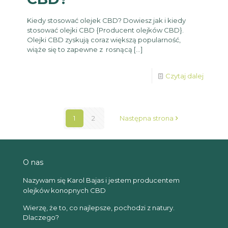
Kiedy stosować olejek CBD? Dowiesz jak i kiedy
stosować olejki CBD {Producent olejków CBD}.
Olejki CBD zyskują coraz większą popularność,
wiąże się to zapewne z rosnącą
[…]
Czytaj dalej
1
2
Następna strona
O nas
Nazywam się Karol Bajas i jestem producentem
olejków konopnych CBD
Wierzę, że to, co najlepsze, pochodzi z natury.
Dlaczego?