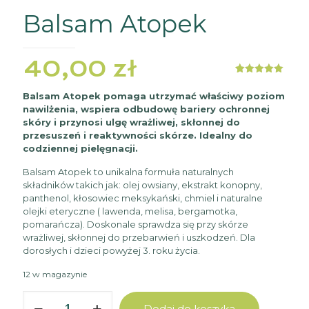
Balsam Atopek
40,00
zł
Oceniony
1
5.00
na 5
Balsam Atopek pomaga utrzymać właściwy poziom
na
nawilżenia, wspiera odbudowę bariery ochronnej
podstawie
oceny
skóry i przynosi ulgę wrażliwej, skłonnej do
klienta
przesuszeń i reaktywności skórze. Idealny do
codziennej pielęgnacji.
Balsam Atopek to unikalna formuła naturalnych
składników takich jak: olej owsiany, ekstrakt konopny,
panthenol, kłosowiec meksykański, chmiel i naturalne
olejki eteryczne ( lawenda, melisa, bergamotka,
pomarańcza). Doskonale sprawdza się przy skórze
wrażliwej, skłonnej do przebarwień i uszkodzeń. Dla
dorosłych i dzieci powyżej 3. roku życia.
12 w magazynie
ilość
Dodaj do koszyka