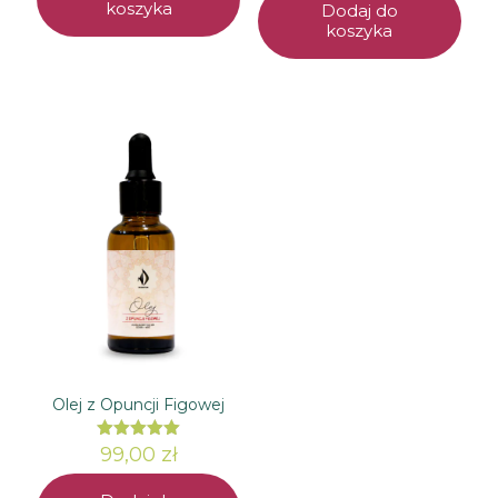
koszyka
Dodaj do
koszyka
Olej z Opuncji Figowej
99,00
Oceniono
zł
5.00
na 5