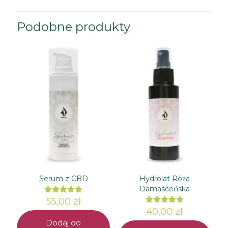
Podobne produkty
Serum z CBD
Hydrolat Róża
Damasceńska
55,00
Oceniono
zł
5.00
40,00
Oceniono
zł
na 5
5.00
Dodaj do
na 5