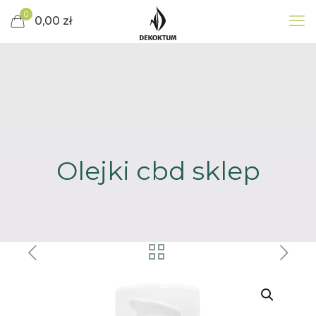
0
0,00 zł
Olejki cbd sklep