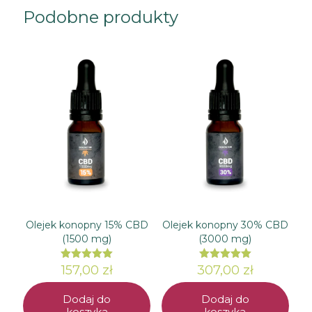
Podobne produkty
Olejek konopny 15% CBD
Olejek konopny 30% CBD
(1500 mg)
(3000 mg)
157,00
Oceniono
zł
307,00
Oceniono
zł
5.00
5.00
na 5
na 5
Dodaj do
Dodaj do
koszyka
koszyka