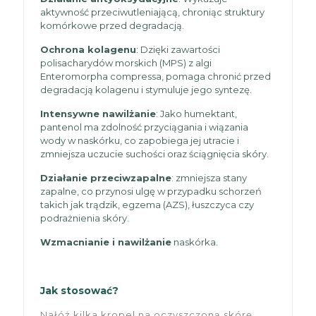
aktywność przeciwutleniającą, chroniąc struktury
komórkowe przed degradacją.
Ochrona kolagenu
: Dzięki zawartości
polisacharydów morskich (MPS) z algi
Enteromorpha compressa, pomaga chronić przed
degradacją kolagenu i stymuluje jego syntezę.
Intensywne nawilżanie
: Jako humektant,
pantenol ma zdolność przyciągania i wiązania
wody w naskórku, co zapobiega jej utracie i
zmniejsza uczucie suchości oraz ściągnięcia skóry.
Działanie przeciwzapalne
: zmniejsza stany
zapalne, co przynosi ulgę w przypadku schorzeń
takich jak trądzik, egzema (AZS), łuszczyca czy
podrażnienia skóry.
Wzmacnianie i nawilżanie
naskórka.
Jak stosować?
Nałóż kilka kropel na oczyszczoną skórę