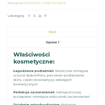
CBD
Kategorie:
Kosmetyki
,
Olejki konopne
Udostępnij
Opis
Opinie
1
Właściwości
kosmetyczne:
Łagodzenie podrażnień
: Skutecznie zmniejsza
uczucie dyskomfortu, pieczenia i podrażnienia
skóry, często stosowany po zabiegach
kosmetycznych.
Redukcja zaczerwienień
: Hamuje procesy
prozapalne i zmniejsza widoczność zaczerwienień
Działanie antyoksydacyjne
: Wykazuje