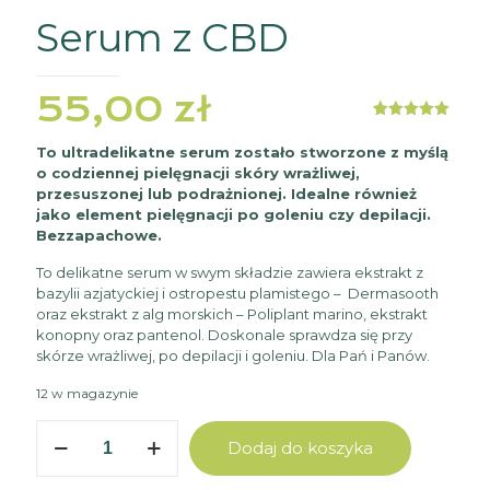
Serum z CBD
55,00
zł
Oceniony
1
5.00
na 5
To ultradelikatne serum zostało stworzone z myślą
na
o codziennej pielęgnacji skóry wrażliwej,
podstawie
oceny
przesuszonej lub podrażnionej. Idealne również
klienta
jako element pielęgnacji po goleniu czy depilacji.
Bezzapachowe.
To delikatne serum w swym składzie zawiera ekstrakt z
bazylii azjatyckiej i ostropestu plamistego – Dermasooth
oraz ekstrakt z alg morskich – Poliplant marino, ekstrakt
konopny oraz pantenol. Doskonale sprawdza się przy
skórze wrażliwej, po depilacji i goleniu. Dla Pań i Panów.
12 w magazynie
ilość
Dodaj do koszyka
Serum
z