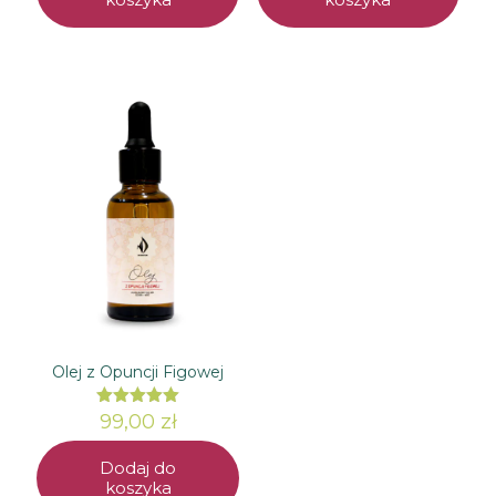
Olej z Opuncji Figowej
99,00
Oceniono
zł
5.00
na 5
Dodaj do
koszyka