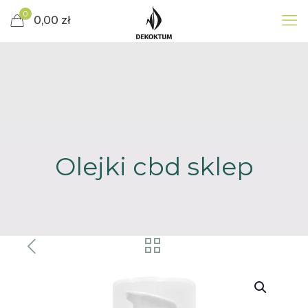
0
0,00 zł
Olejki cbd sklep